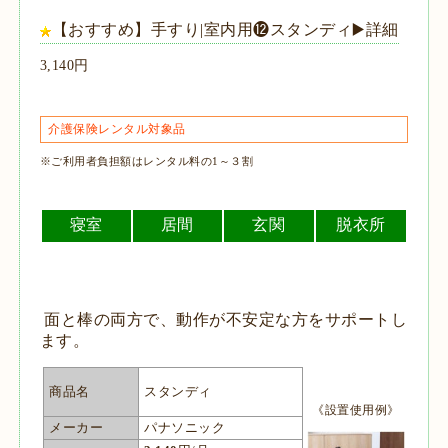
【おすすめ】手すり|室内用⓬スタンディ▶️詳細
3,140円
介護保険レンタル対象品
※ご利用者負担額はレンタル料の1～３割
寝室
居間
玄関
脱衣所
面と棒の両方で、動作が不安定な方をサポートし
ます。
商品名
スタンディ
《設置使用例》
メーカー
パナソニック