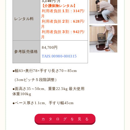
3,140
円/月
【介護保険レンタル】
利用者負担
１
割：
314
円/
月
レンタル料
利用者負担
２
割：
628
円/
月
利用者負担
３
割：
942
円/
月
84,700円
参考販売価格
TAIS:00980-000315
●幅63×奥行78×手すり長さ70～85cm
（3cmピッチ５段階調整）
●面高さ35～50cm、重量22.5kg 最大使用
体重100kg
●ベース厚さ1.1cm、手すり幅45cm
カ タ ロ グ を 見 る