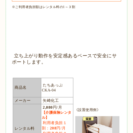
※ご利用者負担額はレンタル料の1～３割
立ち上がり動作を安定感あるベースで安全にサ
ポートします。
たちあっぷ
商品名
CKA-04
メーカー
矢崎化工
2,080
円/月
《設置使用例》
【介護保険レンタ
ル】
利用者負担１
割：
208
円/月
レンタル料