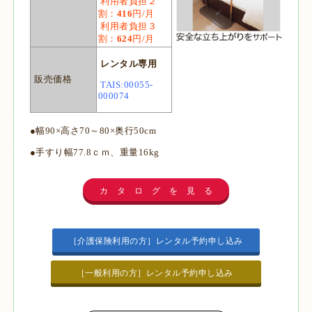
利用者負担２
割：
416
円/月
利用者負担３
割：
624
円/月
レンタル専用
販売価格
TAIS:00055-
000074
●幅90×高さ70～80×奥行50cm
●手すり幅77.8ｃｍ、重量16kg
カ タ ロ グ を 見 る
［介護保険利用の方］レンタル予約申し込み
［一般利用の方］レンタル予約申し込み