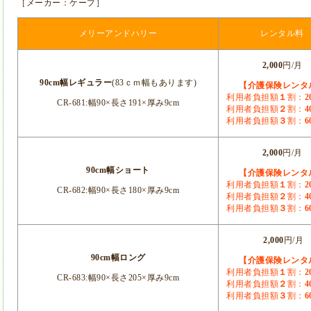
［メーカー：ケープ］
メリーアンドハリー
レンタル料
2,000
円/月
90cm幅レギュラー
(83ｃｍ幅もあります)
【介護保険レンタ
利用者負担額
１
割：
2
CR-681:幅90×長さ191×厚み9cm
利用者負担額
２
割：
4
利用者負担額
３
割：
6
2,000
円/月
90cm幅ショート
【介護保険レンタ
利用者負担額
１
割：
2
CR-682:幅90×長さ180×厚み9cm
利用者負担額
２
割：
4
利用者負担額
３
割：
6
2,000
円/月
90cm幅ロング
【介護保険レンタ
利用者負担額
１
割：
2
CR-683:幅90×長さ205×厚み9cm
利用者負担額
２
割：
4
利用者負担額
３
割：
6