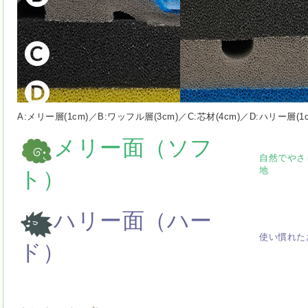
A:メリー層(1cm)／B:ワッフル層(3cm)／C:芯材(4cm)／D:ハリー層(1c
メリー面（ソフ
自然でやさ
地
ト）
ハリー面（ハー
使い慣れた
ド）