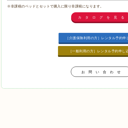
※非課税のベッドとセットで購入に限り非課税になります。
カ タ ロ グ を 見 る
［介護保険利用の方］レンタル予約申
［一般利用の方］レンタル予約申
お 問 い 合 わ せ