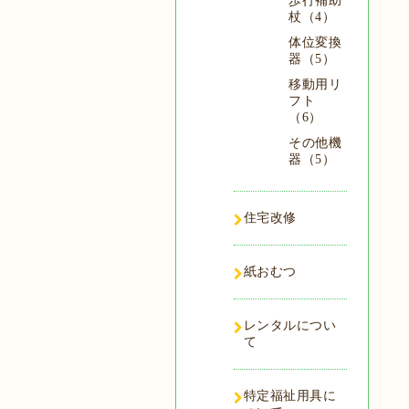
歩行補助
杖（4）
体位変換
器（5）
移動用リ
フト
（6）
その他機
器（5）
住宅改修
紙おむつ
レンタルについ
て
特定福祉用具に