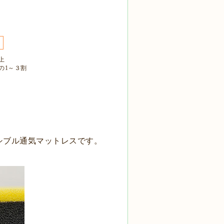
上
の1～３割
シブル通気
マットレスです
。