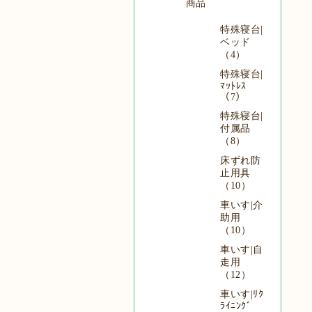
商品
特殊寝台|
ベッド
（4）
特殊寝台|
ﾏｯﾄﾚｽ
（7）
特殊寝台|
付属品
（8）
床ずれ防
止用具
（10）
車いす|介
助用
（10）
車いす|自
走用
（12）
車いす|ﾘｸ
ﾗｲﾆﾝｸﾞ