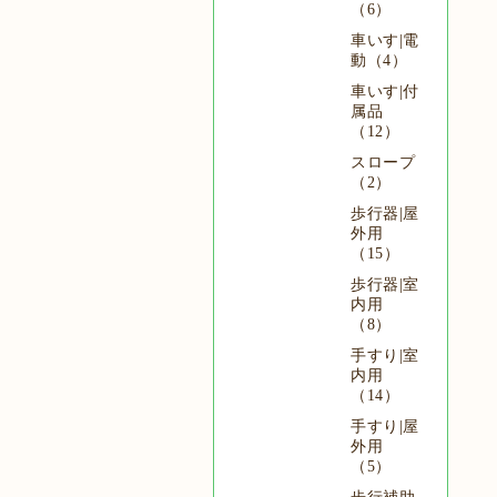
（6）
車いす|電
動（4）
車いす|付
属品
（12）
スロープ
（2）
歩行器|屋
外用
（15）
歩行器|室
内用
（8）
手すり|室
内用
（14）
手すり|屋
外用
（5）