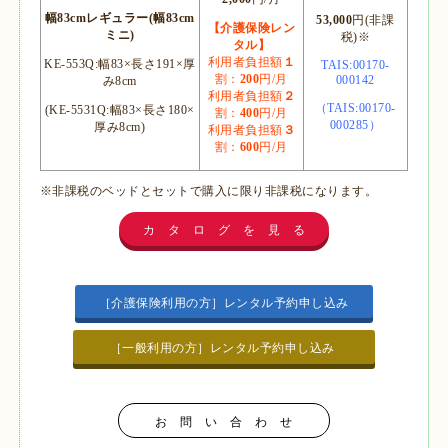
幅83cmレギュラー(幅83cm
53,000
円(非課
【介護保険レン
ミニ)
税)※
タル】
利用者負担額
１
KE-553Q:幅83×長さ191×厚
TAIS:00170-
割：
200
円/月
000142
み8cm
利用者負担額
２
（TAIS:00170-
(KE-5531Q:幅83×長さ180×
割：
400
円/月
000285）
厚み8cm)
利用者負担額
３
割：
600
円/月
※非課税のベッドとセットで購入に限り非課税になります。
カ タ ロ グ を 見 る
［介護保険利用の方］レンタル予約申し込み
［一般利用の方］レンタル予約申し込み
お 問 い 合 わ せ