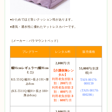
●かためでほど良いクッション性があります。
●通気・通水性に優れたマットレスカバーです。
［メーカー：パラマウントベッド］
プレグラー
レンタル料
販売価格
2,000
円/月
幅91cmレギュラー(幅91cm
53,000
円(非課
【介護保険レン
ミニ)
税)※
タル】
利用者負担額
１
KE-551Q:幅91×長さ191×厚
TAIS:00170-
割：
200
円/月
000159
み8cm
利用者負担額
２
（TAIS:00170-
(KE-5511Q:幅91×長さ180×
割：
400
円/月
000286）
厚み8cm)
利用者負担額
３
割：
600
円/月
2,000
円/月