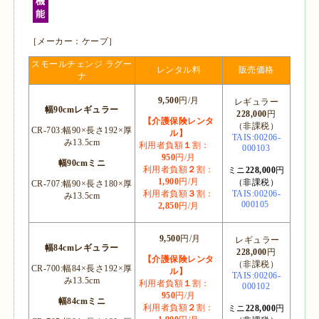
機
能
［メーカー：ケープ］
スモールチェンジ ラグー
レンタル料
販売価格
ナ
9,50
0
円/月
レギュラー
幅90cmレギュラー
228,000
円
【介護保険レンタ
（非課税）
CR-703:幅90×長さ192×厚
ル】
TAIS:00206-
み13.5cm
利用者負額
１
割：
000103
950
円/月
幅90cmミニ
利用者負額
２
割：
ミニ
228,000
円
1
,900
円/月
（非課税）
CR-707:幅90×長さ180×厚
利用者負額
３
割：
TAIS:00206-
み13.5cm
000105
2
,850
円/月
9,50
0
円/月
レギュラー
幅84cmレギュラー
228,000
円
【介護保険レンタ
（非課税）
CR-700:幅84×長さ192×厚
ル】
TAIS:00206-
み13.5cm
利用者負額
１
割：
000102
950
円/月
幅84cmミニ
利用者負額
２
割：
ミニ
228,000
円