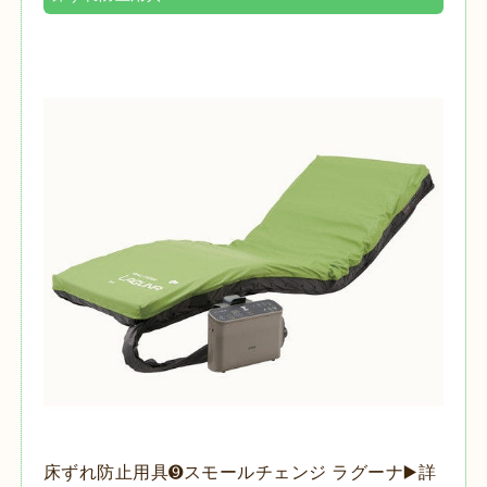
床ずれ防止用具➒スモールチェンジ ラグーナ▶️詳