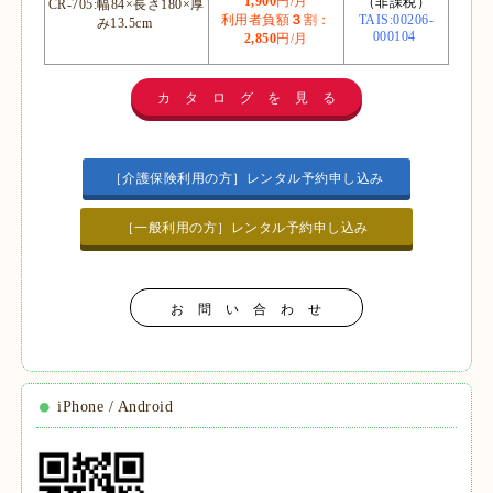
1
,900
円/月
（非課税）
CR-705:幅84×長さ180×厚
利用者負額
３
割：
TAIS:00206-
み13.5cm
000104
2
,850
円/月
カ タ ロ グ を 見 る
［介護保険利用の方］レンタル予約申し込み
［一般利用の方］レンタル予約申し込み
お 問 い 合 わ せ
iPhone / Android