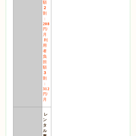
額
２
割
：
208
円/
月
利
用
者
負
担
額
３
割
：
312
円/
月
レ
ン
タ
ル