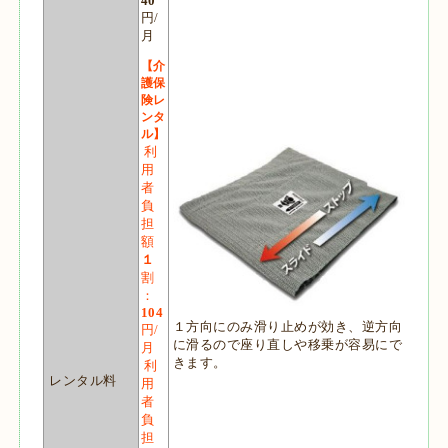
40
円/
月
【介
護保
険レ
ンタ
ル】
利
用
者
負
担
額
１
割
：
104
１方向にのみ滑り止めが効き、逆方向
円/
に滑るので座り直しや移乗が容易にで
月
きます。
利
レンタル料
用
者
負
担