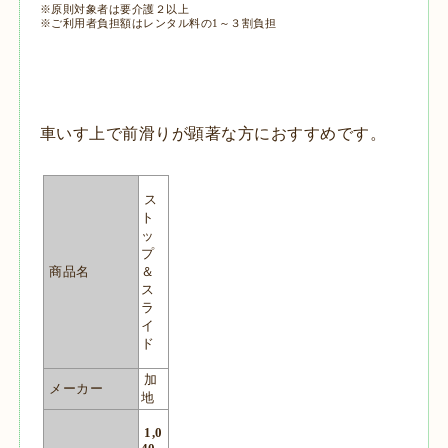
※原則対象者は要介護２以上
※ご利用者負担額はレンタル料の1～３割負担
車いす上で前滑りが顕著な方におすすめです。
ス
ト
ッ
プ
商品名
＆
ス
ラ
イ
ド
加
メーカー
地
1,0