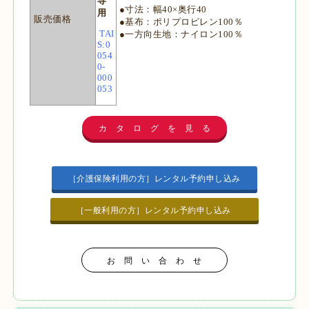
専
●寸法：幅40×奥行40
用
販売価格
●基布：ポリプロピレン100％
TAI
●一方向生地：ナイロン100％
S:0
054
0-
000
053
カ タ ロ グ を 見 る
［介護保険利用の方］レンタル予約申し込み
［一般利用の方］レンタル予約申し込み
お 問 い 合 わ せ